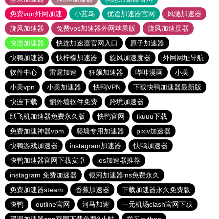
免费vqn外网加速
小蓝鸟
优途加速器官网
风驰加速器
旋风加速器
免费vps加速器外网苹果版
旋风加速度器
快连加速器
快连加速器官网入口
原子加速器
快鸭加速器
快柠檬加速器
旋风加速度器
外网网址导航
软件中心
雷霆加速
狂飙加速器
哔咔漫画
小美
小美vpn
小美加速器
快鸭VPN
下载快鸭加速器最新版
快连下载
翻外墙软件免费
跨境加速器
纸飞机加速器免费永久版
快鸭官网
ikuuu下载
免费加速神器vpm
爬墙专用加速器
pixiv加速器
快鸭游戏加速器
instagram加速器
快鸭加速器
快鸭加速器官网下载安卓
ios加速器推荐
instagram 免费加速器
银河加速器ins免费永久
免费加速器steam
香蕉加速器
下载加速器永久免费版
快鸭
outline官网
河马加速
一元机场clash官网下载