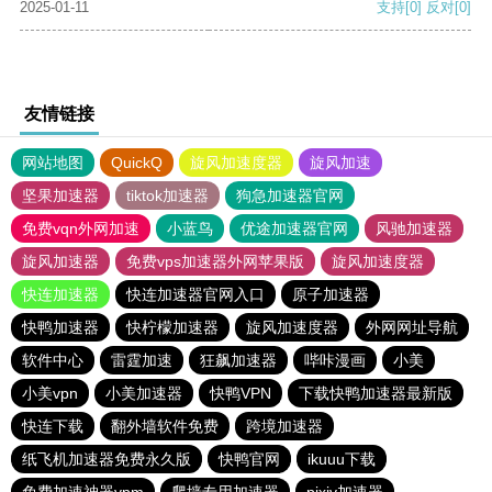
2025-01-11
支持
[0]
反对
[0]
友情链接
网站地图
QuickQ
旋风加速度器
旋风加速
坚果加速器
tiktok加速器
狗急加速器官网
免费vqn外网加速
小蓝鸟
优途加速器官网
风驰加速器
旋风加速器
免费vps加速器外网苹果版
旋风加速度器
快连加速器
快连加速器官网入口
原子加速器
快鸭加速器
快柠檬加速器
旋风加速度器
外网网址导航
软件中心
雷霆加速
狂飙加速器
哔咔漫画
小美
小美vpn
小美加速器
快鸭VPN
下载快鸭加速器最新版
快连下载
翻外墙软件免费
跨境加速器
纸飞机加速器免费永久版
快鸭官网
ikuuu下载