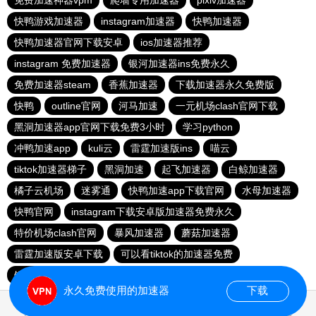
免费加速神器vpm
爬墙专用加速器
pixiv加速器
快鸭游戏加速器
instagram加速器
快鸭加速器
快鸭加速器官网下载安卓
ios加速器推荐
instagram 免费加速器
银河加速器ins免费永久
免费加速器steam
香蕉加速器
下载加速器永久免费版
快鸭
outline官网
河马加速
一元机场clash官网下载
黑洞加速器app官网下载免费3小时
学习python
冲鸭加速app
kuli云
雷霆加速版ins
喵云
tiktok加速器梯子
黑洞加速
起飞加速器
白鲸加速器
橘子云机场
迷雾通
快鸭加速app下载官网
水母加速器
快鸭官网
instagram下载安卓版加速器免费永久
特价机场clash官网
暴风加速器
蘑菇加速器
雷霆加速版安卓下载
可以看tiktok的加速器免费
银河加速器
googleplay梯子推荐
abc加速器
永久免费使用的加速器
下载
0.021598s