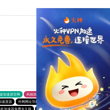
支持
[0]
反对
[0]
支持
[0]
反对
[0]
支持
[0]
反对
[0]
途加速器官网
风驰加速器
旋风加速器
加速度器
外网网址导航
软件中心
雷霆加速
狂飙加速器
飞机加速器免费永久版
快鸭官网
ikuuu下载