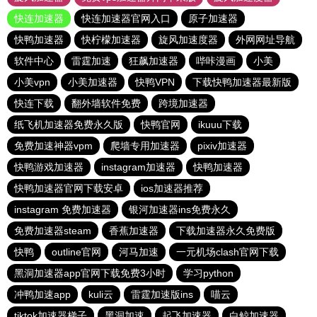
快连加速器
快连加速器官网入口
原子加速器
快鸭加速器
快柠檬加速器
旋风加速度器
外网网址导航
软件中心
雷霆加速
狂飙加速器
哔咔漫画
小美
小美vpn
小美加速器
快鸭VPN
下载快鸭加速器最新版
快连下载
翻外墙软件免费
跨境加速器
纸飞机加速器免费永久版
快鸭官网
ikuuu下载
免费加速神器vpm
爬墙专用加速器
pixiv加速器
快鸭游戏加速器
instagram加速器
快鸭加速器
快鸭加速器官网下载安卓
ios加速器推荐
instagram 免费加速器
银河加速器ins免费永久
免费加速器steam
香蕉加速器
下载加速器永久免费版
快鸭
outline官网
河马加速
一元机场clash官网下载
黑洞加速器app官网下载免费3小时
学习python
冲鸭加速app
kuli云
雷霆加速版ins
喵云
tiktok加速器梯子
黑洞加速
起飞加速器
白鲸加速器